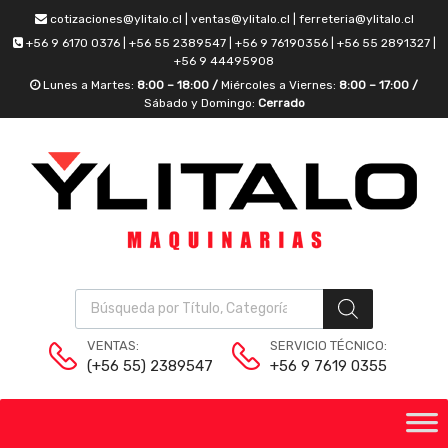
cotizaciones@ylitalo.cl | ventas@ylitalo.cl | ferreteria@ylitalo.cl
+56 9 6170 0376 | +56 55 2389547 | +56 9 76190356 | +56 55 2891327 |
+56 9 44495908
Lunes a Martes:
8:00 – 18:00 /
Miércoles a Viernes:
8:00 – 17:00 /
Sábado y Domingo:
Cerrado
VENTAS:
SERVICIO TÉCNICO:
(+56 55) 2389547
+56 9 7619 0355