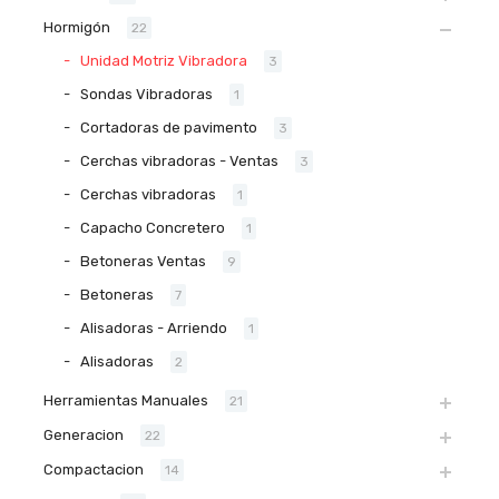
Hormigón
22
Unidad Motriz Vibradora
3
Sondas Vibradoras
1
Cortadoras de pavimento
3
Cerchas vibradoras - Ventas
3
Cerchas vibradoras
1
Capacho Concretero
1
Betoneras Ventas
9
Betoneras
7
Alisadoras - Arriendo
1
Alisadoras
2
Herramientas Manuales
21
Generacion
22
Compactacion
14