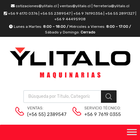
cotizaciones@ylitalo.cl | ventas@ylitalo.cl | ferreteria@ylitalo.cl
+56 9 6170 0376 | +56 55 2389547 | +56 9 76190356 | +56 55 2891327 |
+56 9 44495908
Lunes a Martes:
8:00 – 18:00 /
Miércoles a Viernes:
8:00 – 17:00 /
Sábado y Domingo:
Cerrado
VENTAS:
SERVICIO TÉCNICO:
(+56 55) 2389547
+56 9 7619 0355