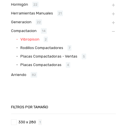
Hormigón
22
Herramientas Manuales
21
Generacion
22
Compactacion
14
Vibropison
2
Rodillos Compactadores
7
Placas Compactadoras - Ventas
5
Placas Compactadoras
4
Arriendo
82
FILTROS POR TAMAÑO
330 x 280
1