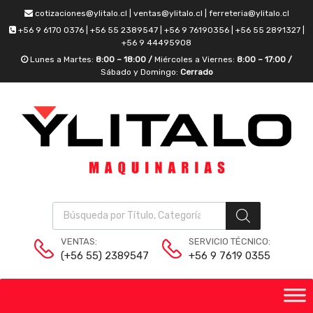
cotizaciones@ylitalo.cl | ventas@ylitalo.cl | ferreteria@ylitalo.cl
+56 9 6170 0376 | +56 55 2389547 | +56 9 76190356 | +56 55 2891327 |
+56 9 44495908
Lunes a Martes:
8:00 – 18:00 /
Miércoles a Viernes:
8:00 – 17:00 /
Sábado y Domingo:
Cerrado
VENTAS:
SERVICIO TÉCNICO:
(+56 55) 2389547
+56 9 7619 0355