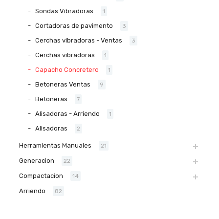
Sondas Vibradoras
1
Cortadoras de pavimento
3
Cerchas vibradoras - Ventas
3
Cerchas vibradoras
1
Capacho Concretero
1
Betoneras Ventas
9
Betoneras
7
Alisadoras - Arriendo
1
Alisadoras
2
Herramientas Manuales
21
Generacion
22
Compactacion
14
Arriendo
82