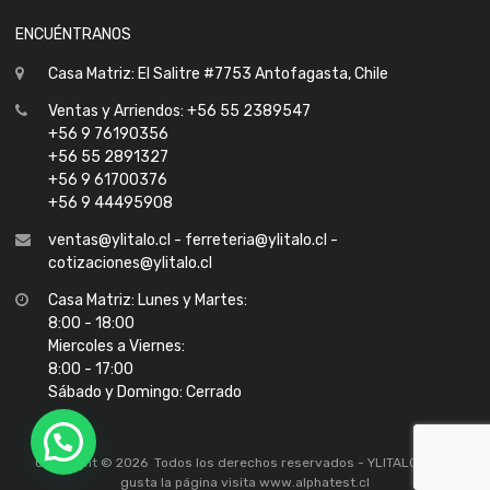
ENCUÉNTRANOS
Casa Matriz: El Salitre #7753 Antofagasta, Chile
Ventas y Arriendos: +56 55 2389547
+56 9 76190356
+56 55 2891327
+56 9 61700376
+56 9 44495908
ventas@ylitalo.cl - ferreteria@ylitalo.cl -
cotizaciones@ylitalo.cl
Casa Matriz: Lunes y Martes:
8:00 - 18:00
Miercoles a Viernes:
8:00 - 17:00
Sábado y Domingo: Cerrado
Copyright ©
2026
Todos los derechos reservados -
YLITALO
| Si te
gusta la página visita
www.alphatest.cl