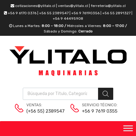
cotizaciones@ylitalo.cl | ventas@ylitalo.cl | ferreteria@ylitalo.cl
+56 9 6170 0376 | +56 55 2389547 | +56 9 76190356 | +56 55 2891327 |
+56 9 44495908
Lunes a Martes:
8:00 – 18:00 /
Miércoles a Viernes:
8:00 – 17:00 /
Sábado y Domingo:
Cerrado
VENTAS:
SERVICIO TÉCNICO:
(+56 55) 2389547
+56 9 7619 0355