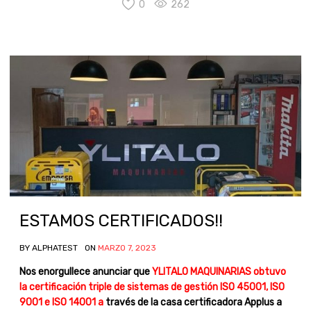
0
262
ESTAMOS CERTIFICADOS!!
BY
ALPHATEST
ON
MARZO 7, 2023
Nos enorgullece anunciar que
YLITALO MAQUINARIAS obtuvo
la certificación triple de sistemas de gestión ISO 45001, ISO
9001 e ISO 14001 a
través de la casa certificadora Applus a