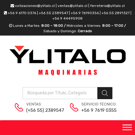
cotizaciones@ylitalo.cl | ventas@ylitalo.cl | ferreteria@ylitalo.cl
+56 9 6170 0376 | +56 55 2389547 | +56 9 76190356 | +56 55 2891327 |
+56 9 44495908
Lunes a Martes:
8:00 – 18:00 /
Miércoles a Viernes:
8:00 – 17:00 /
Sábado y Domingo:
Cerrado
VENTAS:
SERVICIO TÉCNICO:
(+56 55) 2389547
+56 9 7619 0355