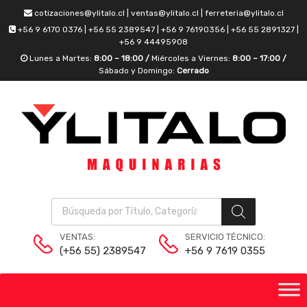
cotizaciones@ylitalo.cl | ventas@ylitalo.cl | ferreteria@ylitalo.cl
+56 9 6170 0376 | +56 55 2389547 | +56 9 76190356 | +56 55 2891327 |
+56 9 44495908
Lunes a Martes:
8:00 – 18:00 /
Miércoles a Viernes:
8:00 – 17:00 /
Sábado y Domingo:
Cerrado
VENTAS:
SERVICIO TÉCNICO:
(+56 55) 2389547
+56 9 7619 0355