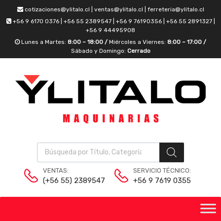
cotizaciones@ylitalo.cl | ventas@ylitalo.cl | ferreteria@ylitalo.cl
+56 9 6170 0376 | +56 55 2389547 | +56 9 76190356 | +56 55 2891327 |
+56 9 44495908
Lunes a Martes:
8:00 – 18:00 /
Miércoles a Viernes:
8:00 – 17:00 /
Sábado y Domingo:
Cerrado
VENTAS:
SERVICIO TÉCNICO:
(+56 55) 2389547
+56 9 7619 0355