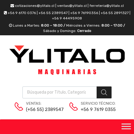
cotizaciones@ylitalo.cl | ventas@ylitalo.cl | ferreteria@ylitalo.cl
+56 9 6170 0376 | +56 55 2389547 | +56 9 76190356 | +56 55 2891327 |
+56 9 44495908
Lunes a Martes:
8:00 – 18:00 /
Miércoles a Viernes:
8:00 – 17:00 /
Sábado y Domingo:
Cerrado
VENTAS:
SERVICIO TÉCNICO:
(+56 55) 2389547
+56 9 7619 0355