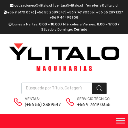
cotizaciones@ylitalo.cl | ventas@ylitalo.cl | ferreteria@ylitalo.cl
+56 9 6170 0376 | +56 55 2389547 | +56 9 76190356 | +56 55 2891327 |
+56 9 44495908
Lunes a Martes:
8:00 – 18:00 /
Miércoles a Viernes:
8:00 – 17:00 /
Sábado y Domingo:
Cerrado
VENTAS:
SERVICIO TÉCNICO:
(+56 55) 2389547
+56 9 7619 0355