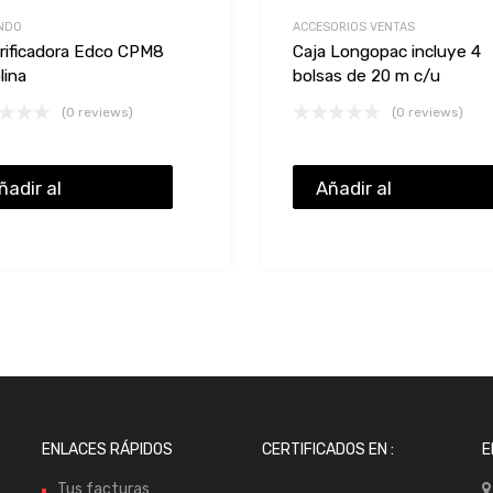
NDO
ACCESORIOS VENTAS
rificadora Edco CPM8
Caja Longopac incluye 4
lina
bolsas de 20 m c/u
(0 reviews)
(0 reviews)
ñadir al
Añadir al
resupuesto
presupuesto
ENLACES RÁPIDOS
CERTIFICADOS EN :
E
Tus facturas