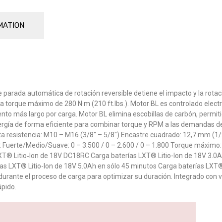
MATION
arada automática de rotación reversible detiene el impacto y la rotaci
ona torque máximo de 280 N·m (210 ft.lbs.). Motor BL es controlado elec
nto más largo por carga. Motor BL elimina escobillas de carbón, permit
energía de forma eficiente para combinar torque y RPM a las demandas de 
alta resistencia: M10 – M16 (3/8″ – 5/8″) Encastre cuadrado: 12,7 mm (1
o: Fuerte/Medio/Suave: 0 – 3.500 / 0 – 2.600 / 0 – 1.800 Torque máximo
® Litio‑Ion de 18V DC18RC Carga baterías LXT® Litio-Ion de 18V 3.0Ah
as LXT® Litio-Ion de 18V 5.0Ah en sólo 45 minutos Carga baterías LXT®
durante el proceso de carga para optimizar su duración. Integrado con ve
ápido.