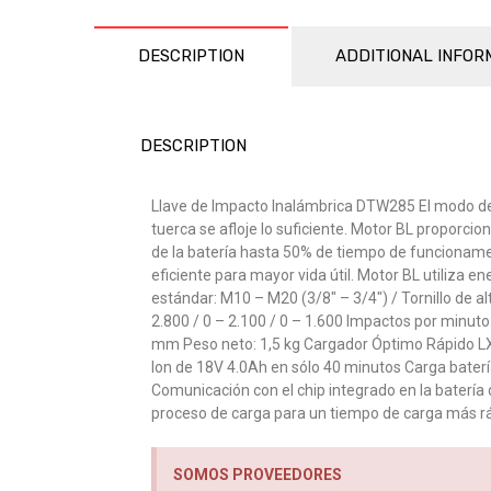
DESCRIPTION
ADDITIONAL INFOR
DESCRIPTION
Llave de Impacto Inalámbrica DTW285 El modo de p
tuerca se afloje lo suficiente. Motor BL proporci
de la batería hasta 50% de tiempo de funcioname
eficiente para mayor vida útil. Motor BL utiliza 
estándar: M10 – M20 (3/8″ – 3/4″) / Tornillo de 
2.800 / 0 – 2.100 / 0 – 1.600 Impactos por minut
mm Peso neto: 1,5 kg Cargador Óptimo Rápido LXT
Ion de 18V 4.0Ah en sólo 40 minutos Carga baterí
Comunicación con el chip integrado en la batería 
proceso de carga para un tiempo de carga más r
SOMOS PROVEEDORES