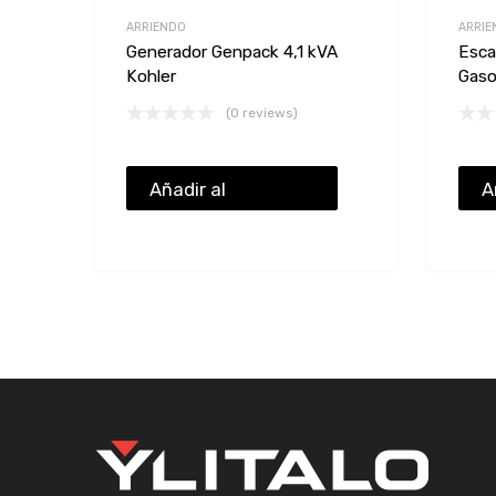
ARRIENDO
ARRIE
Generador Genpack 4,1 kVA
Esca
Kohler
Gaso
(0 reviews)
Añadir al
A
presupuesto
p