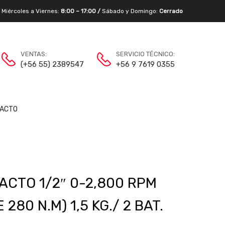
/
Miércoles a Viernes:
8:00 – 17:00 /
Sábado y Domingo:
Cerrado
VENTAS:
SERVICIO TÉCNICO:
(+56 55) 2389547
+56 9 7619 0355
ACTO
ACTO 1/2″ 0-2,800 RPM
280 N.M) 1,5 KG./ 2 BAT.