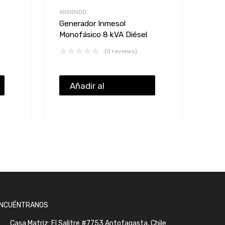
ARRIENDO
Generador Inmesol
Monofásico 8 kVA Diésel
(0 reviews)
Añadir al
presupuesto
NCUÉNTRANOS
Casa Matriz: El Salitre #7753 Antofagasta, Chile