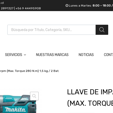
.cl
Lunes a Martes:
8:00 – 18:00 
55 2891327 | +56 9 44495908
SERVICIOS
NUESTRAS MARCAS
NOTICIAS
CONT
rpm (Max. Torque 280 N.m) 1,5 kg./ 2 Bat.
LLAVE DE IMP
(MAX. TORQUE 