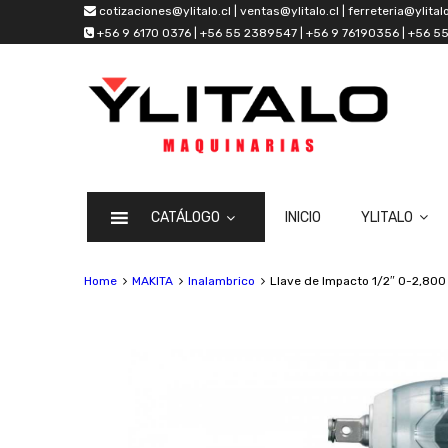
cotizaciones@ylitalo.cl | ventas@ylitalo.cl | ferreteria@ylitalo
+56 9 6170 0376 | +56 55 2389547 | +56 9 76190356 | +56 
CATÁLOGO
INICIO
YLITALO
Home
MAKITA
Inalambrico
Llave de Impacto 1/2″ 0-2,800 