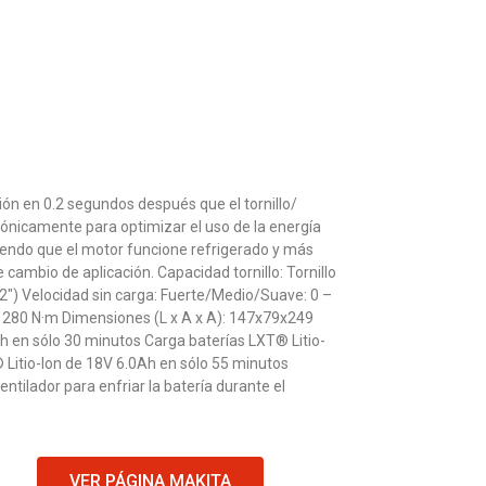
ón en 0.2 segundos después que el tornillo/
trónicamente para optimizar el uso de la energía
iendo que el motor funcione refrigerado y más
cambio de aplicación. Capacidad tornillo: Tornillo
/2″) Velocidad sin carga: Fuerte/Medio/Suave: 0 –
: 280 N·m Dimensiones (L x A x A): 147x79x249
 en sólo 30 minutos Carga baterías LXT® Litio-
 Litio-Ion de 18V 6.0Ah en sólo 55 minutos
ntilador para enfriar la batería durante el
VER PÁGINA MAKITA