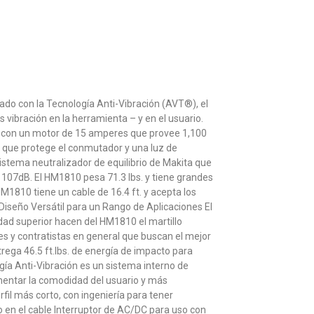
do con la Tecnología Anti-Vibración (AVT®), el
 vibración en la herramienta – y en el usuario.
se con un motor de 15 amperes que provee 1,100
 que protege el conmutador y una luz de
stema neutralizador de equilibrio de Makita que
o 107dB. El HM1810 pesa 71.3 lbs. y tiene grandes
M1810 tiene un cable de 16.4 ft. y acepta los
iseño Versátil para un Rango de Aplicaciones El
dad superior hacen del HM1810 el martillo
es y contratistas en general que buscan el mejor
ega 46.5 ft.lbs. de energía de impacto para
a Anti-Vibración es un sistema interno de
ementar la comodidad del usuario y más
il más corto, con ingeniería para tener
o en el cable Interruptor de AC/DC para uso con