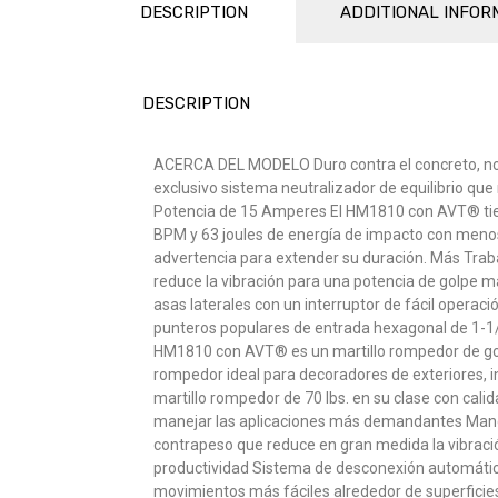
DESCRIPTION
ADDITIONAL INFOR
DESCRIPTION
ACERCA DEL MODELO Duro contra el concreto, no c
exclusivo sistema neutralizador de equilibrio que
Potencia de 15 Amperes El HM1810 con AVT® tiene
BPM y 63 joules de energía de impacto con menos
advertencia para extender su duración. Más Trab
reduce la vibración para una potencia de golpe má
asas laterales con un interruptor de fácil operac
punteros populares de entrada hexagonal de 1-1/
HM1810 con AVT® es un martillo rompedor de golpe
rompedor ideal para decoradores de exteriores, in
martillo rompedor de 70 lbs. en su clase con cal
manejar las aplicaciones más demandantes Mangos
contrapeso que reduce en gran medida la vibració
productividad Sistema de desconexión automática 
movimientos más fáciles alrededor de superficies 