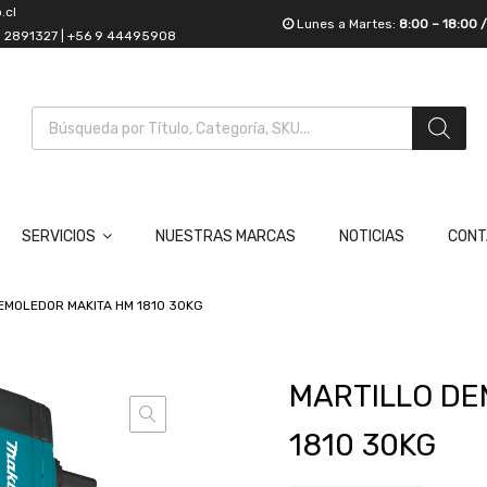
.cl
Lunes a Martes:
8:00 – 18:00 
55 2891327 | +56 9 44495908
SERVICIOS
NUESTRAS MARCAS
NOTICIAS
CONT
EMOLEDOR MAKITA HM 1810 30KG
MARTILLO DE
1810 30KG