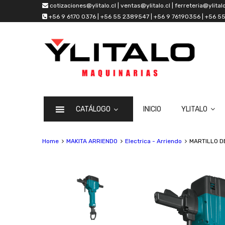
cotizaciones@ylitalo.cl | ventas@ylitalo.cl | ferreteria@ylitalo
+56 9 6170 0376 | +56 55 2389547 | +56 9 76190356 | +56 
CATÁLOGO
INICIO
YLITALO
Home
MAKITA ARRIENDO
Electrica - Arriendo
MARTILLO D