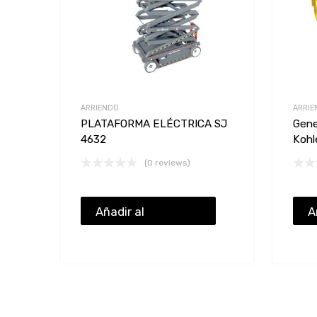
ARRIENDO
ARRIE
PLATAFORMA ELÉCTRICA SJ
Gene
4632
Kohl
(0 reviews)
Añadir al
A
presupuesto
p