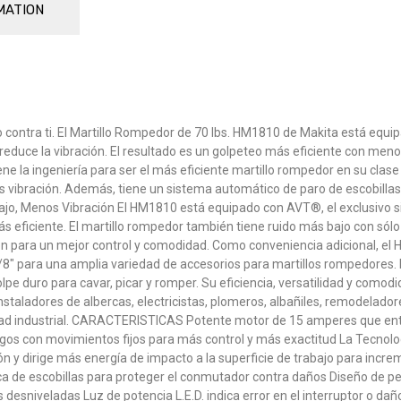
MATION
ontra ti. El Martillo Rompedor de 70 lbs. HM1810 de Makita está equipa
 reduce la vibración. El resultado es un golpeteo más eficiente con menos
 la ingeniería para ser el más eficiente martillo rompedor en su cla
 vibración. Además, tiene un sistema automático de paro de escobillas
ajo, Menos Vibración El HM1810 está equipado con AVT®, el exclusivo si
s eficiente. El martillo rompedor también tiene ruido más bajo con sól
ión para un mejor control y comodidad. Como conveniencia adicional, el H
8″ para una amplia variedad de accesorios para martillos rompedores. D
 duro para cavar, picar y romper. Su eficiencia, versatilidad y comodi
staladores de albercas, electricistas, plomeros, albañiles, remodelador
idad industrial. CARACTERISTICAS Potente motor de 15 amperes que entr
 con movimientos fijos para más control y más exactitud La Tecnologí
n y dirige más energía de impacto a la superficie de trabajo para incr
de escobillas para proteger el conmutador contra daños Diseño de perf
desniveladas Luz de potencia L.E.D. indica error en el interruptor o dañ