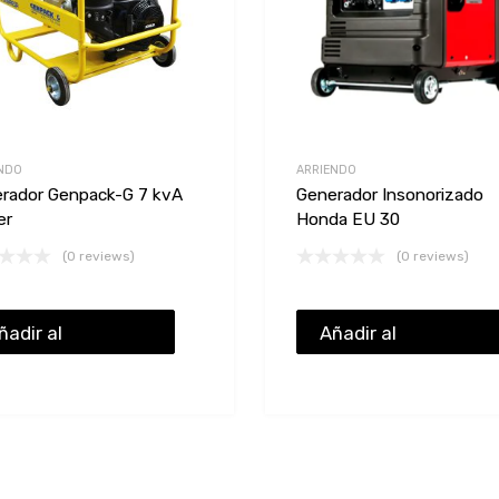
NDO
ARRIENDO
rador Genpack-G 7 kvA
Generador Insonorizado
er
Honda EU 30
(0 reviews)
(0 reviews)
ñadir al
Añadir al
resupuesto
presupuesto