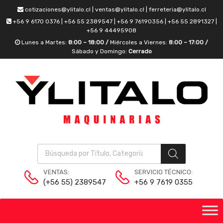
cotizaciones@ylitalo.cl | ventas@ylitalo.cl | ferreteria@ylitalo.cl
+56 9 6170 0376 | +56 55 2389547 | +56 9 76190356 | +56 55 2891327 |
+56 9 44495908
Lunes a Martes:
8:00 – 18:00 /
Miércoles a Viernes:
8:00 – 17:00 /
Sábado y Domingo:
Cerrado
VENTAS:
SERVICIO TÉCNICO:
(+56 55) 2389547
+56 9 7619 0355