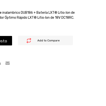
aire inalambrico DUB186 + Batería LXT® Litio‑Ion de
or Óptimo Rápido LXT® Litio‑Ion de 18V DC18RC.
esto
Add to Compare