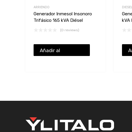
ARRIENDO
DIESE
Generador Inmesol Insonoro
Gene
Trifásico 165 kVA Diésel
kVA 
(0 reviews)
Añadir al
A
presupuesto
p