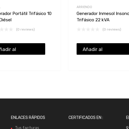
L
ARRIENDO
rador Portátil Trifásico 10
Generador Inmesol Inson
Diésel
Trifásico 22 kVA
(0 reviews)
(0 reviews)
ñadir al
Añadir al
resupuesto
presupuesto
ENLACES RÁPIDOS
CERTIFICADOS EN :
E
Tus facturas