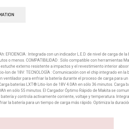
MATION
h: EFICIENCIA : Integrada con un indicador L.E.D. de nivel de carga de l
os o menos. COMPATIBILIDAD : Sólo compatible con herramientas Makita
l estuche externo resistente a impactos y el revestimiento interior abs
io‑Ion de 18V: TECNOLOGÍA : Comunicación con el chip integrado en la b
n ventilador para enfriar la batería durante el proceso de carga para u
Carga baterías LXT® Litio-Ion de 18V 4.0Ah en sólo 36 minutos. Carga b
0Ah en sólo 55 minutos. El Cargador Óptimo Rápido de Makita se comunica
batería y controla activamente corriente, voltaje y temperatura. Integrad
friar la batería para un tiempo de carga más rápido. Optimiza la duración