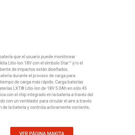
a batería que el usuario puede monitorear
 Litio-Ion 18V con el símbolo Star™ y/o el
orbente de impactos están diseñados.
atería durante el proceso de carga para
n tiempo de carga más rápido. Carga baterías
aterías LXT® Litio-Ion de 18V 5.0Ah en sólo 45
 con el chip integrado en la batería a través del
o con un ventilador para circular el aire a través
 de la batería y controla activamente corriente,
VER PÁGINA MAKITA