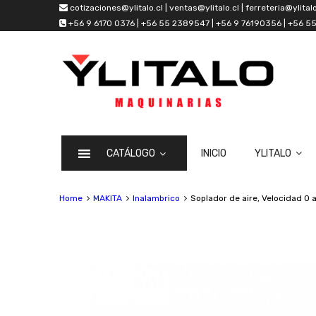
cotizaciones@ylitalo.cl | ventas@ylitalo.cl | ferreteria@ylitalo
+56 9 6170 0376 | +56 55 2389547 | +56 9 76190356 | +56 
CATÁLOGO
INICIO
YLITALO
Home
MAKITA
Inalambrico
Soplador de aire, Velocidad 0 a