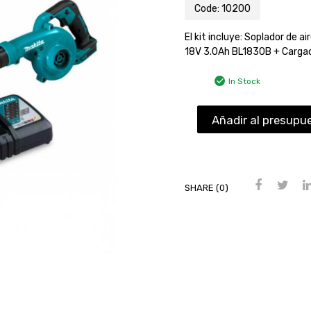
Code:
10200
El kit incluye: Soplador de 
18V 3.0Ah BL1830B + Cargad
In Stock
Añadir al presupu
SHARE (0)