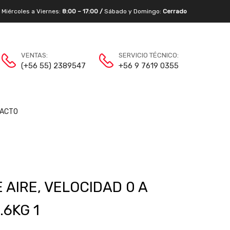
/
Miércoles a Viernes:
8:00 – 17:00 /
Sábado y Domingo:
Cerrado
VENTAS:
SERVICIO TÉCNICO:
(+56 55) 2389547
+56 9 7619 0355
ACTO
AIRE, VELOCIDAD 0 A
.6KG 1