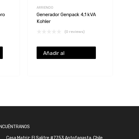
ARRIENDO
oro
Generador Genpack 4,1 kVA
Kohler
(0 reviews)
Añadir al
presupuesto
NCUÉNTRANOS
Casa Matriz: El Salitre #7753 Antofagasta, Chile