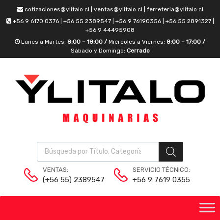
cotizaciones@ylitalo.cl | ventas@ylitalo.cl | ferreteria@ylitalo.cl
+56 9 6170 0376 | +56 55 2389547 | +56 9 76190356 | +56 55 2891327 |
+56 9 44495908
Lunes a Martes:
8:00 – 18:00 /
Miércoles a Viernes:
8:00 – 17:00 /
Sábado y Domingo:
Cerrado
VENTAS:
SERVICIO TÉCNICO:
(+56 55) 2389547
+56 9 7619 0355