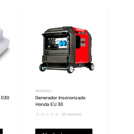
Add to Wishlist
Add to Wishlist
Add to Compare
Add to Compare
ARRIENDO
o G30
Generador Insonorizado
Honda EU 30
(0 reviews)