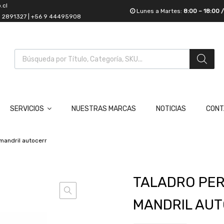
.cl
Lunes a Martes:
8:00 – 18:00 
55 2891327 | +56 9 44495908
SERVICIOS
NUESTRAS MARCAS
NOTICIAS
CONT
mandril autocerr
TALADRO PER
MANDRIL AU