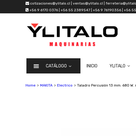
cotizaciones@ylitalo.cl | ventas@ylitalo.cl | ferreteria@ylitalo
+56 9 6170 0376 | +56 55 2389547 | +56 9 76190356 | +56 
CATÁLOGO
INICIO
YLITALO
Home
MAKITA
Electrico
Taladro Percusión 13 mm. 680 W. 