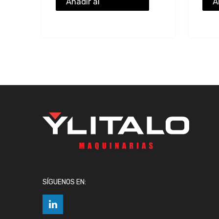
Añadir al
A
presupuesto
p
SÍGUENOS EN: