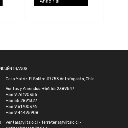
Añadir al
presupuesto
NCUÉNTRANOS
Casa Matriz: El Salitre #7753 Antofagasta, Chile
Ventas y Arriendos: +56 55 2389547
+56 9 76190356
+56 55 2891327
+56 9 61700376
+56 9 44495908
ventas@ylitalo.cl - ferreteria@ylitalo.cl -