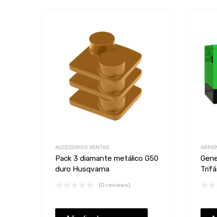
Add to Wishlist
Add to Compare
ACCESORIOS VENTAS
ARRIE
Pack 3 diamante metálico G50
Gene
duro Husqvarna
Trif
(0 reviews)