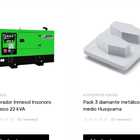
Add to Wishlist
Add to Compare
NDO
ACCESORIOS VENTAS
rador Inmesol Insonoro
Pack 3 diamante metálic
ásico 22 kVA
medio Husqvarna
(0 reviews)
(0 reviews)