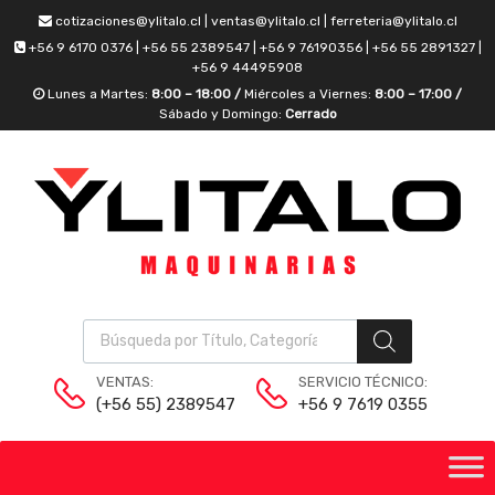
cotizaciones@ylitalo.cl | ventas@ylitalo.cl | ferreteria@ylitalo.cl
+56 9 6170 0376 | +56 55 2389547 | +56 9 76190356 | +56 55 2891327 |
+56 9 44495908
Lunes a Martes:
8:00 – 18:00 /
Miércoles a Viernes:
8:00 – 17:00 /
Sábado y Domingo:
Cerrado
VENTAS:
SERVICIO TÉCNICO:
(+56 55) 2389547
+56 9 7619 0355