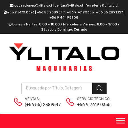
cotizaciones@ylitalo.cl | ventas@ylitalo.cl | ferreteria@ylitalo.cl
+56 9 6170 0376 | +56 55 2389547 | +56 9 76190356 | +56 55 2891327 |
+56 9 44495908
Lunes a Martes:
8:00 – 18:00 /
Miércoles a Viernes:
8:00 – 17:00 /
Sábado y Domingo:
Cerrado
VENTAS:
SERVICIO TÉCNICO:
(+56 55) 2389547
+56 9 7619 0355