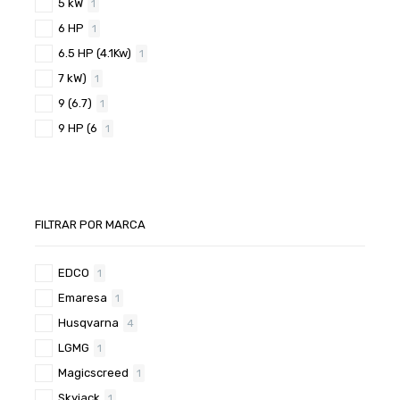
5 kW
1
6 HP
1
6.5 HP (4.1Kw)
1
7 kW)
1
9 (6.7)
1
9 HP (6
1
FILTRAR POR MARCA
EDCO
1
Emaresa
1
Husqvarna
4
LGMG
1
Magicscreed
1
Skyjack
1