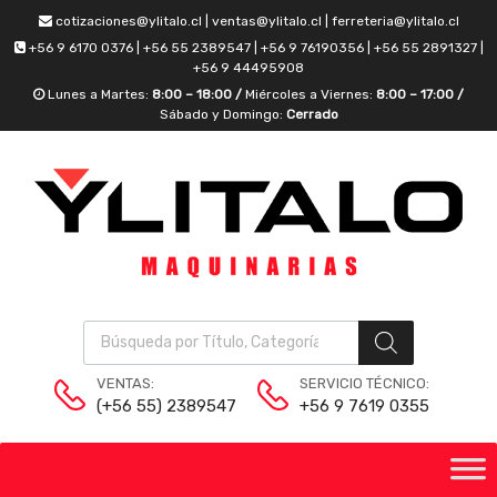
cotizaciones@ylitalo.cl | ventas@ylitalo.cl | ferreteria@ylitalo.cl
+56 9 6170 0376 | +56 55 2389547 | +56 9 76190356 | +56 55 2891327 |
+56 9 44495908
Lunes a Martes:
8:00 – 18:00 /
Miércoles a Viernes:
8:00 – 17:00 /
Sábado y Domingo:
Cerrado
VENTAS:
SERVICIO TÉCNICO:
(+56 55) 2389547
+56 9 7619 0355