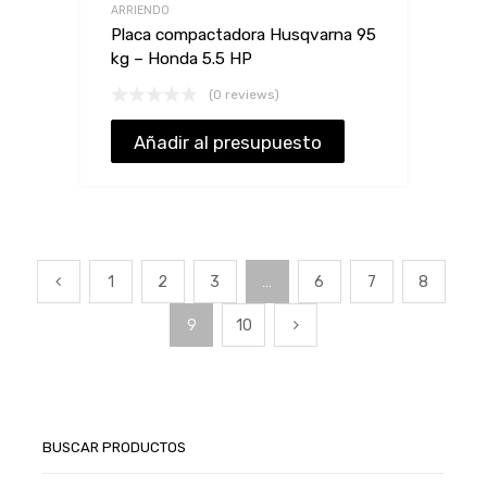
ARRIENDO
Placa compactadora Husqvarna 95
kg – Honda 5.5 HP
(0 reviews)
Añadir al presupuesto
1
2
3
…
6
7
8
9
10
BUSCAR PRODUCTOS