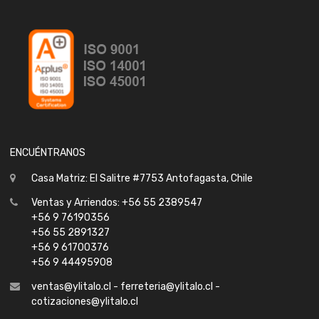
ENCUÉNTRANOS
Casa Matriz: El Salitre #7753 Antofagasta, Chile
Ventas y Arriendos: +56 55 2389547
+56 9 76190356
+56 55 2891327
+56 9 61700376
+56 9 44495908
ventas@ylitalo.cl - ferreteria@ylitalo.cl -
cotizaciones@ylitalo.cl