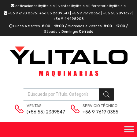
cotizaciones@ylitalo.cl | ventas@ylitalo.cl | ferreteria@ylitalo.cl
+56 9 6170 0376 | +56 55 2389547 | +56 9 76190356 | +56 55 2891327 |
+56 9 44495908
Lunes a Martes:
8:00 – 18:00 /
Miércoles a Viernes:
8:00 – 17:00 /
Sábado y Domingo:
Cerrado
VENTAS:
SERVICIO TÉCNICO:
(+56 55) 2389547
+56 9 7619 0355