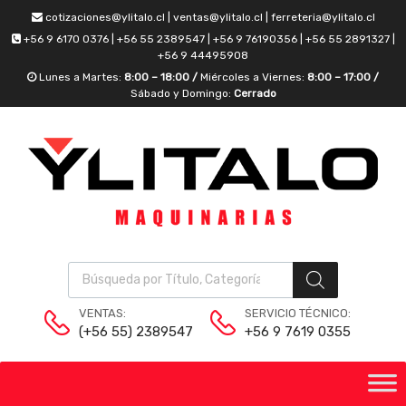
cotizaciones@ylitalo.cl | ventas@ylitalo.cl | ferreteria@ylitalo.cl
+56 9 6170 0376 | +56 55 2389547 | +56 9 76190356 | +56 55 2891327 |
+56 9 44495908
Lunes a Martes:
8:00 – 18:00 /
Miércoles a Viernes:
8:00 – 17:00 /
Sábado y Domingo:
Cerrado
VENTAS:
SERVICIO TÉCNICO:
(+56 55) 2389547
+56 9 7619 0355