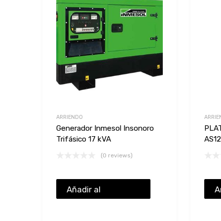
Add to Compare
ARRIENDO
ARRIE
Generador Inmesol Insonoro
PLA
Trifásico 17 kVA
AS12
(0 reviews)
Añadir al
A
presupuesto
p