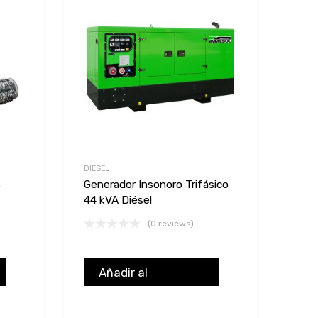
Add to Compare
Add to Compare
DIESEL
8
Generador Insonoro Trifásico
44 kVA Diésel
(0 reviews)
Añadir al
presupuesto