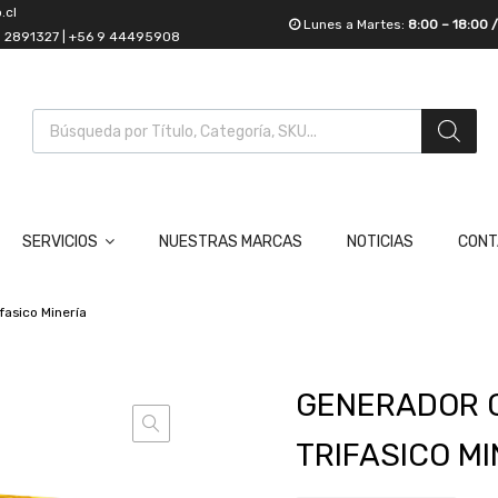
.cl
Lunes a Martes:
8:00 – 18:00 
55 2891327 | +56 9 44495908
SERVICIOS
NUESTRAS MARCAS
NOTICIAS
CONT
asico Minería
GENERADOR G
TRIFASICO MI