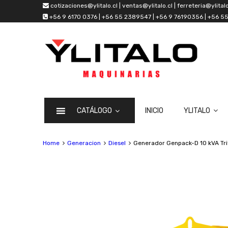
cotizaciones@ylitalo.cl | ventas@ylitalo.cl | ferreteria@ylitalo
+56 9 6170 0376 | +56 55 2389547 | +56 9 76190356 | +56 
CATÁLOGO
INICIO
YLITALO
Home
Generacion
Diesel
Generador Genpack-D 10 kVA Trif