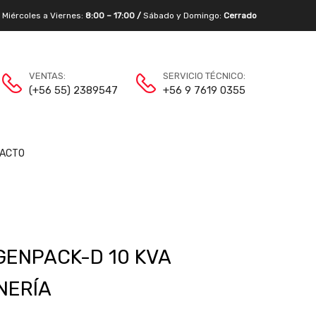
/
Miércoles a Viernes:
8:00 – 17:00 /
Sábado y Domingo:
Cerrado
VENTAS:
SERVICIO TÉCNICO:
(+56 55) 2389547
+56 9 7619 0355
ACTO
ENPACK-D 10 KVA
NERÍA