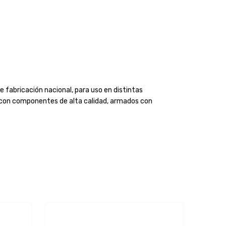
 fabricación nacional, para uso en distintas
an con componentes de alta calidad, armados con
Add to Wishlist
Add to Wishlist