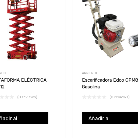
Add to Compare
NDO
ARRIENDO
TAFORMA ELÉCTRICA
Escarificadora Edco CPM
12
Gasolina
(0 reviews)
(0 reviews)
ñadir al
Añadir al
resupuesto
presupuesto