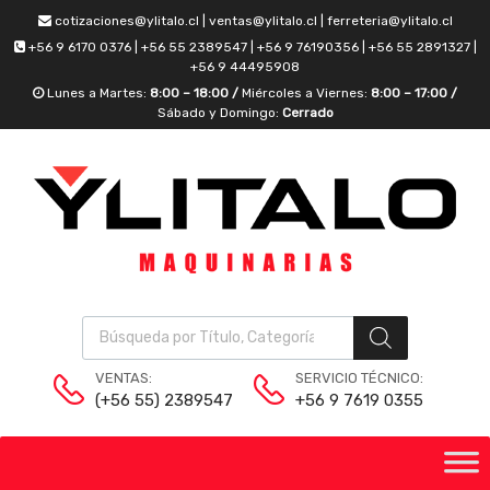
cotizaciones@ylitalo.cl | ventas@ylitalo.cl | ferreteria@ylitalo.cl
+56 9 6170 0376 | +56 55 2389547 | +56 9 76190356 | +56 55 2891327 |
+56 9 44495908
Lunes a Martes:
8:00 – 18:00 /
Miércoles a Viernes:
8:00 – 17:00 /
Sábado y Domingo:
Cerrado
VENTAS:
SERVICIO TÉCNICO:
(+56 55) 2389547
+56 9 7619 0355