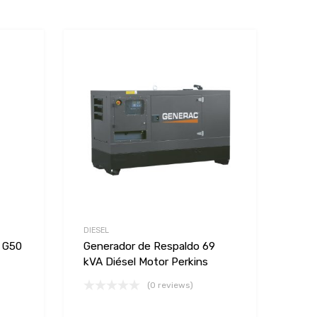
Add to Wishlist
Add to Wishlist
Add to Compare
Add to Compare
DIESEL
o G50
Generador de Respaldo 69
kVA Diésel Motor Perkins
(0 reviews)