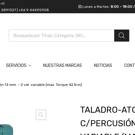
.cl
Lunes a Martes:
8:00 – 18:00 
55 2891327 | +56 9 44495908
SERVICIOS
NUESTRAS MARCAS
NOTICIAS
CONT
ón 13 mm. – 2 vel. variable (max. Torque 42 N.m)
TALADRO-AT
C/PERCUSIÓN 