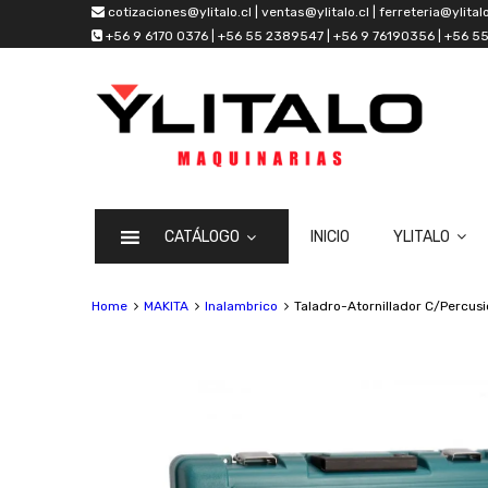
cotizaciones@ylitalo.cl | ventas@ylitalo.cl | ferreteria@ylitalo
+56 9 6170 0376 | +56 55 2389547 | +56 9 76190356 | +56 
CATÁLOGO
INICIO
YLITALO
Home
MAKITA
Inalambrico
Taladro-Atornillador C/Percusi