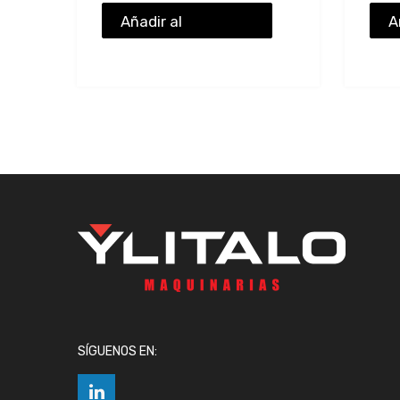
Añadir al
A
presupuesto
p
SÍGUENOS EN: