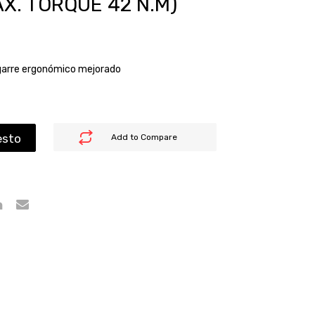
X. TORQUE 42 N.M)
 agarre ergonómico mejorado
esto
Add to Compare