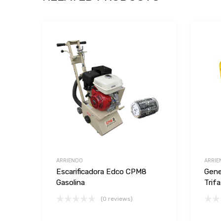
Add to Wishlist
Add to Compare
ARRIENDO
ARRIE
Escarificadora Edco CPM8
Gene
Gasolina
Trifa
(0 reviews)