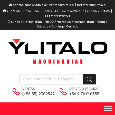
cotizaciones@ylitalo.cl | ventas@ylitalo.cl | ferreteria@ylitalo.cl
+56 9 6170 0376 | +56 55 2389547 | +56 9 76190356 | +56 55 2891327 |
+56 9 44495908
Lunes a Martes:
8:00 – 18:00 /
Miércoles a Viernes:
8:00 – 17:00 /
Sábado y Domingo:
Cerrado
VENTAS:
SERVICIO TÉCNICO:
(+56 55) 2389547
+56 9 7619 0355