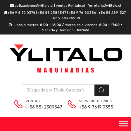
cotizaciones@ylitalo.cl | ventas@ylitalo.cl | ferreteria@ylitalo.cl
+56 9 6170 0376 | +56 55 2389547 | +56 9 76190356 | +56 55 2891327 |
+56 9 44495908
Lunes a Martes:
8:00 – 18:00 /
Miércoles a Viernes:
8:00 – 17:00 /
Sábado y Domingo:
Cerrado
VENTAS:
SERVICIO TÉCNICO:
(+56 55) 2389547
+56 9 7619 0355