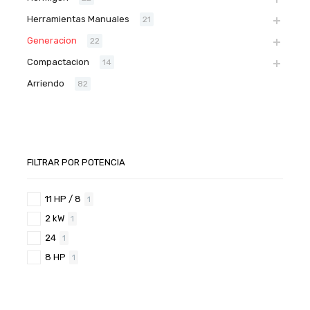
Herramientas Manuales
21
Generacion
22
Compactacion
14
Arriendo
82
FILTRAR POR POTENCIA
11 HP / 8
1
2 kW
1
24
1
8 HP
1