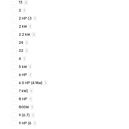
13
2
2
1
2 HP (3
1
2 kW
1
2.2 kW
3
24
1
32
1
4
1
5 kW
1
6 HP
1
6.5 HP (4.1Kw)
1
7 kW)
1
8 HP
1
800W
1
9 (6.7)
1
9 HP (6
1