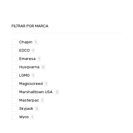
FILTRAR POR MARCA
Chapin
1
EDCO
1
Emaresa
1
Husqvarna
5
LGMG
1
Magicscreed
1
Marshalltown USA
2
Masterpac
1
Skyjack
2
Wyco
1