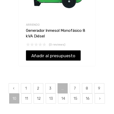
ARRIENDO
Generador Inmesol Monofásico 8
kVA Diésel
(0 reviews)
Añadir al presupuesto
1
2
3
…
7
8
9
10
11
12
13
14
15
16