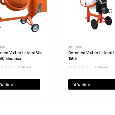
NDO
ARRIENDO
nera Volteo Lateral Silla
Betonera Volteo Lateral 
80 Eléctrica
150E
(0 reviews)
(0 reviews)
ñadir al
Añadir al
resupuesto
presupuesto