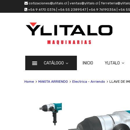
cotizaciones@ylitalo.cl | ventas@ylitalo.cl | ferreteria@ylitalo
+56 9 6170 0376 | +56 55 2389547 | +56 9 76190356 | +56 
CATÁLOGO
INICIO
YLITALO
Home
MAKITA ARRIENDO
Electrica - Arriendo
LLAVE DE IM