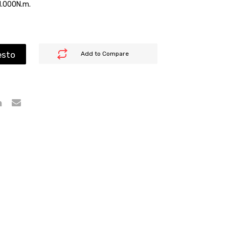
1.000N.m.
esto
Add to Compare