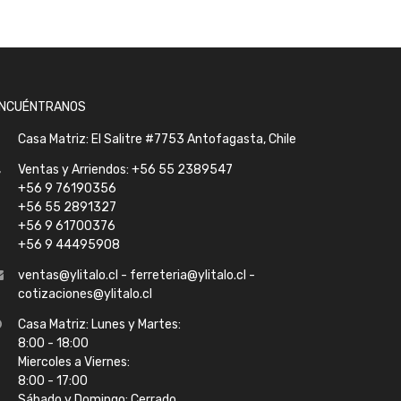
NCUÉNTRANOS
Casa Matriz: El Salitre #7753 Antofagasta, Chile
Ventas y Arriendos: +56 55 2389547
+56 9 76190356
+56 55 2891327
+56 9 61700376
+56 9 44495908
ventas@ylitalo.cl - ferreteria@ylitalo.cl -
cotizaciones@ylitalo.cl
Casa Matriz: Lunes y Martes:
8:00 - 18:00
Miercoles a Viernes:
8:00 - 17:00
Sábado y Domingo: Cerrado