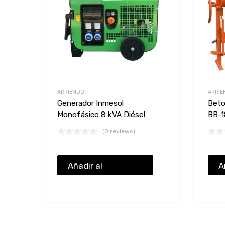
ARRIENDO
ARRIE
Generador Inmesol
Beto
Monofásico 8 kVA Diésel
BB-1
(0 reviews)
Añadir al
A
presupuesto
p