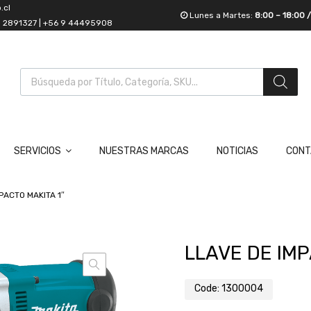
.cl
Lunes a Martes:
8:00 – 18:00 
55 2891327 | +56 9 44495908
SERVICIOS
NUESTRAS MARCAS
NOTICIAS
CONT
PACTO MAKITA 1″
LLAVE DE IMP
Code:
1300004