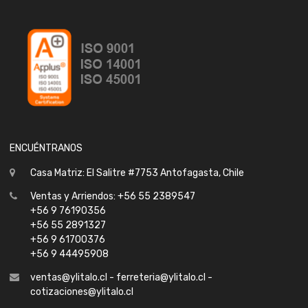
ENCUÉNTRANOS
Casa Matriz: El Salitre #7753 Antofagasta, Chile
Ventas y Arriendos: +56 55 2389547
+56 9 76190356
+56 55 2891327
+56 9 61700376
+56 9 44495908
ventas@ylitalo.cl - ferreteria@ylitalo.cl -
cotizaciones@ylitalo.cl