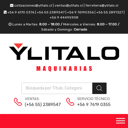
cotizaciones@ylitalo.cl | ventas@ylitalo.cl | ferreteria@ylitalo.cl
+56 9 6170 0376 | +56 55 2389547 | +56 9 76190356 | +56 55 2891327 |
+56 9 44495908
Lunes a Martes:
8:00 – 18:00 /
Miércoles a Viernes:
8:00 – 17:00 /
Sábado y Domingo:
Cerrado
VENTAS:
SERVICIO TÉCNICO:
(+56 55) 2389547
+56 9 7619 0355