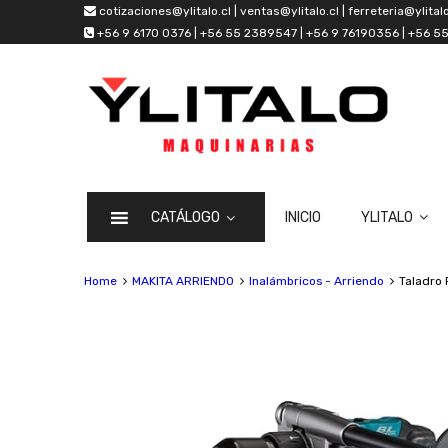
cotizaciones@ylitalo.cl | ventas@ylitalo.cl | ferreteria@ylitalo
+56 9 6170 0376 | +56 55 2389547 | +56 9 76190356 | +56 
CATÁLOGO
INICIO
YLITALO
Home
MAKITA ARRIENDO
Inalámbricos - Arriendo
Taladro