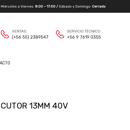
/
Miércoles a Viernes:
8:00 – 17:00 /
Sábado y Domingo:
Cerrado
VENTAS:
SERVICIO TÉCNICO:
(+56 55) 2389547
+56 9 7619 0355
ACTO
RCUTOR 13MM 40V