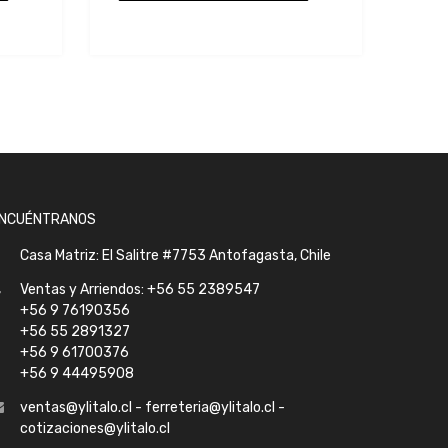
presupuesto
NCUÉNTRANOS
Casa Matriz: El Salitre #7753 Antofagasta, Chile
Ventas y Arriendos: +56 55 2389547
+56 9 76190356
+56 55 2891327
+56 9 61700376
+56 9 44495908
ventas@ylitalo.cl - ferreteria@ylitalo.cl -
cotizaciones@ylitalo.cl