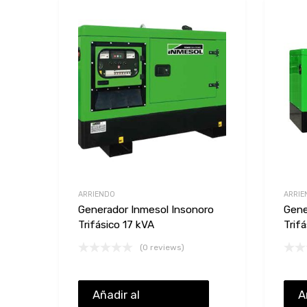
Add to Wishlist
Add to Compare
ARRIENDO
ARRIE
Generador Inmesol Insonoro
Gene
Trifásico 17 kVA
Trif
(0 reviews)
Añadir al
A