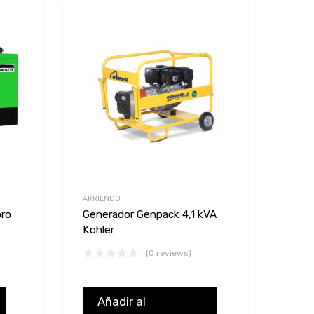
Add to Wishlist
Add to Wishlist
Add to Compare
Add to Compare
ARRIENDO
oro
Generador Genpack 4,1 kVA
Kohler
(0 reviews)
Añadir al