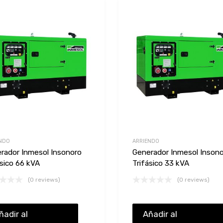
Add to Wishlist
Add to Compare
NDO
ARRIENDO
rador Inmesol Insonoro
Generador Inmesol Inson
ásico 66 kVA
Trifásico 33 kVA
(0 reviews)
(0 reviews)
ñadir al
Añadir al