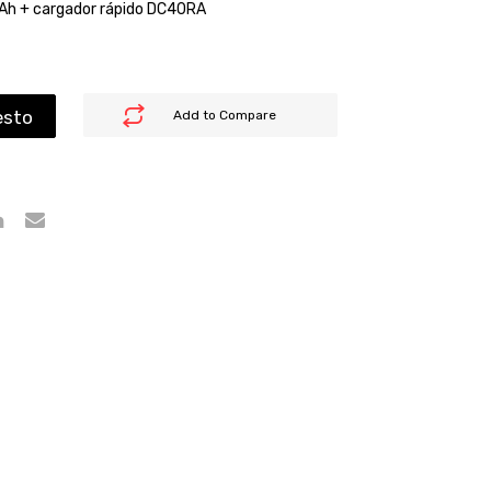
Ah + cargador rápido DC40RA
esto
Add to Compare