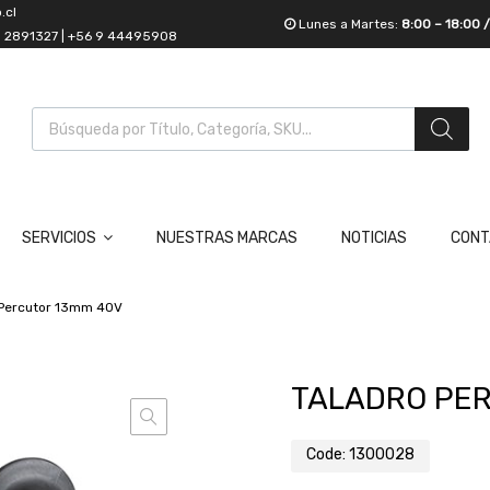
.cl
Lunes a Martes:
8:00 – 18:00 
55 2891327 | +56 9 44495908
SERVICIOS
NUESTRAS MARCAS
NOTICIAS
CONT
 Percutor 13mm 40V
TALADRO PE
Code:
1300028