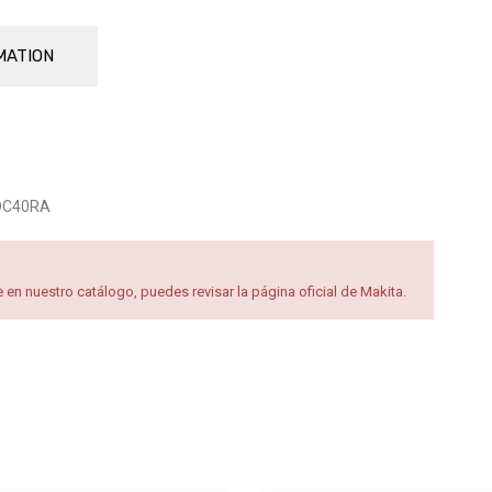
MATION
 DC40RA
en nuestro catálogo, puedes revisar la página oficial de Makita.