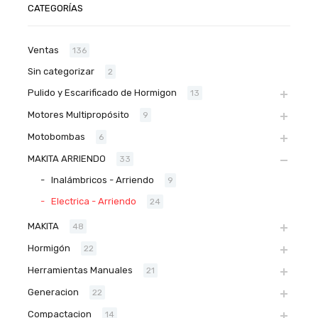
CATEGORÍAS
Ventas
136
Sin categorizar
2
Pulido y Escarificado de Hormigon
13
Motores Multipropósito
9
Motobombas
6
MAKITA ARRIENDO
33
Inalámbricos - Arriendo
9
Electrica - Arriendo
24
MAKITA
48
Hormigón
22
Herramientas Manuales
21
Generacion
22
Compactacion
14