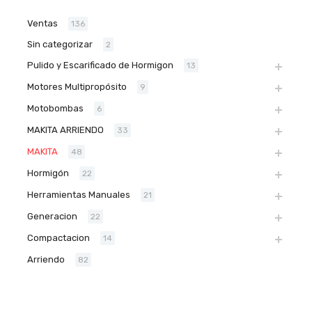
Ventas
136
Sin categorizar
2
Pulido y Escarificado de Hormigon
13
Motores Multipropósito
9
Motobombas
6
MAKITA ARRIENDO
33
MAKITA
48
Hormigón
22
Herramientas Manuales
21
Generacion
22
Compactacion
14
Arriendo
82