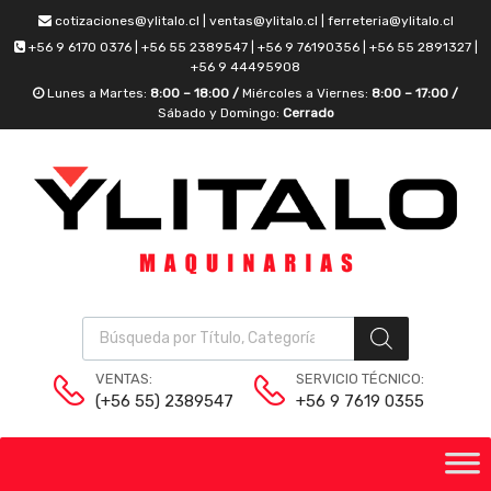
cotizaciones@ylitalo.cl | ventas@ylitalo.cl | ferreteria@ylitalo.cl
+56 9 6170 0376 | +56 55 2389547 | +56 9 76190356 | +56 55 2891327 |
+56 9 44495908
Lunes a Martes:
8:00 – 18:00 /
Miércoles a Viernes:
8:00 – 17:00 /
Sábado y Domingo:
Cerrado
VENTAS:
SERVICIO TÉCNICO:
(+56 55) 2389547
+56 9 7619 0355