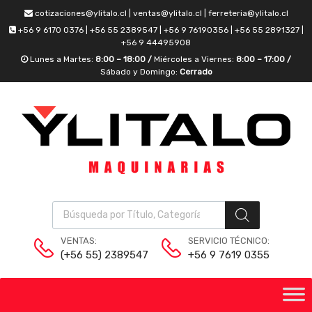
cotizaciones@ylitalo.cl | ventas@ylitalo.cl | ferreteria@ylitalo.cl
+56 9 6170 0376 | +56 55 2389547 | +56 9 76190356 | +56 55 2891327 |
+56 9 44495908
Lunes a Martes:
8:00 – 18:00 /
Miércoles a Viernes:
8:00 – 17:00 /
Sábado y Domingo:
Cerrado
VENTAS:
SERVICIO TÉCNICO:
(+56 55) 2389547
+56 9 7619 0355