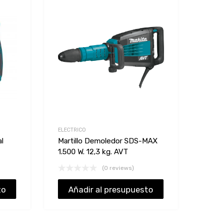
Add to Wishlist
Add to Wishlist
Add to Compare
Add to Compare
ELECTRICO
l
Martillo Demoledor SDS-MAX
1.500 W. 12,3 kg. AVT
(0 reviews)
to
Añadir al presupuesto