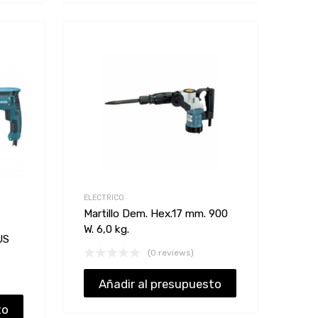
Add to Wishlist
Add to Wishlist
Add to Compare
Add to Compare
ELECTRICO
Martillo Dem. Hex.17 mm. 900
W. 6,0 kg.
US
(0 reviews)
Añadir al presupuesto
to