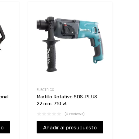
Add to Wishlist
Add to Wishlist
Add to Compare
Add to Compare
ELECTRICO
onal
Martillo Rotativo SDS-PLUS
22 mm. 710 W.
(0 reviews)
to
Añadir al presupuesto