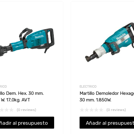
Add to Wishlist
Add to Compare
RICO
ELECTRICO
illo Dem. Hex. 30 mm.
Martillo Demoledor Hexag
 W. 17,0kg. AVT
30 mm. 1.850W.
(0 reviews)
(0 reviews)
ñadir al presupuesto
Añadir al presupues