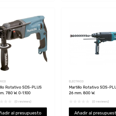
Add to Wishlist
Add to Compare
RICO
ELECTRICO
illo Rotativo SDS-PLUS
Martillo Rotativo SDS-PL
m. 780 W. 0-1.100
26 mm. 800 W.
(0 reviews)
(0 reviews)
ñadir al presupuesto
Añadir al presupues