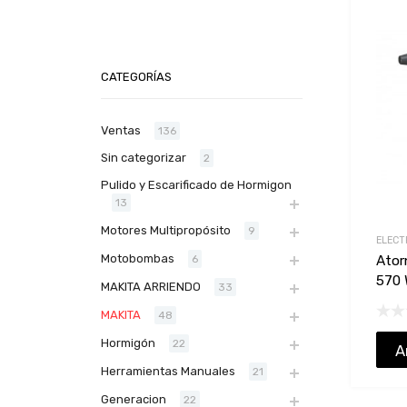
CATEGORÍAS
Ventas
136
Sin categorizar
2
Pulido y Escarificado de Hormigon
13
Motores Multipropósito
9
ELECT
Motobombas
6
Ator
570 
MAKITA ARRIENDO
33
MAKITA
48
Hormigón
22
A
Herramientas Manuales
21
Generacion
22