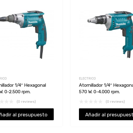
Add to Wishlist
Add to Compare
RICO
ELECTRICO
nillador 1/4″ Hexagonal
Atornillador 1/4″ Hexagona
W. 0-2.500 rpm.
570 W. 0-4.000 rpm.
(0 reviews)
(0 reviews)
ñadir al presupuesto
Añadir al presupues