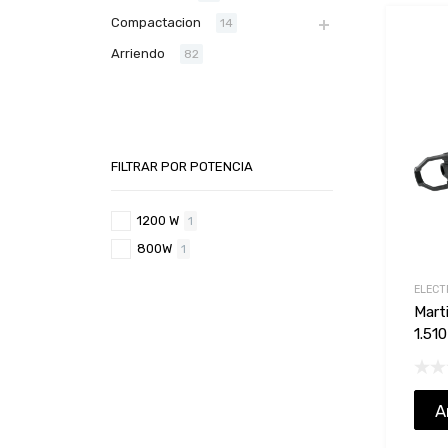
Compactacion
14
Arriendo
82
FILTRAR POR POTENCIA
1200 W
1
800W
1
ELECT
Mart
1.510
A