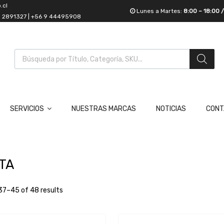
.cl
Lunes a Martes:
8:00 – 18:00 
55 2891327 | +56 9 44495908
SERVICIOS
NUESTRAS MARCAS
NOTICIAS
CONT
TA
37–45 of 48 results