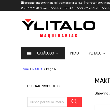
cotizaciones@ylitalo.cl | ventas@ylitalo.cl | ferreteria@ylitalo
+56 9 6170 0376 | +56 55 2389547 | +56 9 76190356 | +56 
CATÁLOGO
INICIO
YLITALO
Home
MAKITA
Page 5
MAKI
BUSCAR PRODUCTOS
Showing 