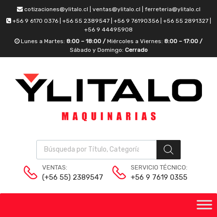
cotizaciones@ylitalo.cl | ventas@ylitalo.cl | ferreteria@ylitalo.cl
+56 9 6170 0376 | +56 55 2389547 | +56 9 76190356 | +56 55 2891327 |
+56 9 44495908
Lunes a Martes:
8:00 – 18:00 /
Miércoles a Viernes:
8:00 – 17:00 /
Sábado y Domingo:
Cerrado
VENTAS:
SERVICIO TÉCNICO:
(+56 55) 2389547
+56 9 7619 0355